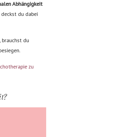
nalen Abhängigkeit
t deckst du dabei
, brauchst du
besiegen.
chotherapie zu
t?