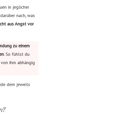
en in jeglicher
 darüber nach, was
icht aus Angst vor
indung zu einem
en
. So fühlst du
l von ihm abhängig
eide dem jeweils
n?