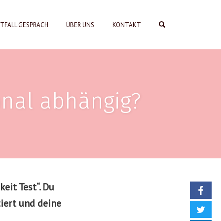
OPEN SEARCH FORM
TFALL GESPRÄCH
ÜBER UNS
KONTAKT
onal abhängig?
eit Test“. Du
tiert und deine