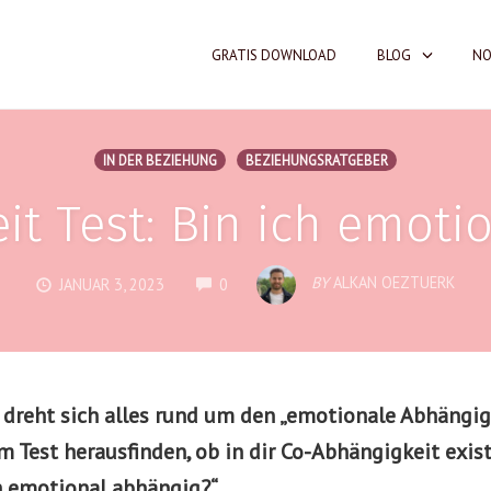
GRATIS DOWNLOAD
BLOG
NO
IN DER BEZIEHUNG
BEZIEHUNGSRATGEBER
it Test: Bin ich emoti
COMMENTS
BY
ALKAN OEZTUERK
JANUAR 3, 2023
0
 dreht sich alles rund um den „emotionale Abhängigk
 Test herausfinden, ob in dir Co-Abhängigkeit exis
ch emotional abhängig?“.