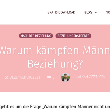
GRATIS DOWNLOAD
BLOG
NO
NACH DER BEZIEHUNG
BEZIEHUNGSRATGEBER
 Warum kämpfen Männ
Beziehung?
COMMENTS
BY
ALKAN OEZTUERK
DEZEMBER 29, 2021
0
 geht es um die Frage „Warum kämpfen Männer nicht um