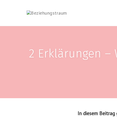
Skip
to
content
2 Erklärungen –
In diesem Beitrag