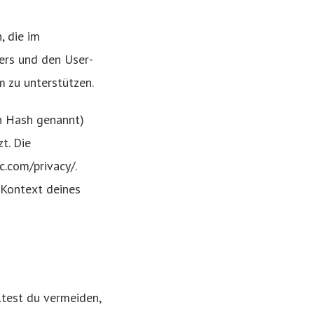
, die im
rs und den User-
m zu unterstützen.
ch Hash genannt)
t. Die
c.com/privacy/.
 Kontext deines
ltest du vermeiden,