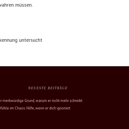
ewahren müssen.
kennung untersucht
NEUESTE BEITRÄGE
r merkwürdige Grund, warum er nicht mehr schreibt
fühle im Chaos: Hilfe, wenn er dich ignoriert