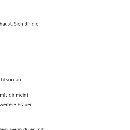
aust. Sieh dir die
chtsorgan.
it dir meint.
 weitere Frauen
lem, wenn du es mit