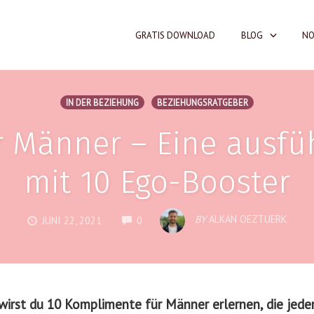
GRATIS DOWNLOAD
BLOG
NO
IN DER BEZIEHUNG
BEZIEHUNGSRATGEBER
 Männer – Eine ausfüh
mit 10 Ego-Booster
COMMENTS
BY
ALKAN OEZTUERK
JUNI 22, 2021
0
 wirst du 10 Komplimente für Männer erlernen, die je